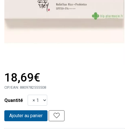
18,69€
CIP/EAN:
8809782555508
Quantité
Ajouter au panier