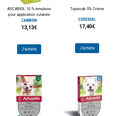
ASCABIOL 10 % émulsion
Topiscab 5% Crème
pour application cutanée
CODEXIAL
ZAMBON
17,40€
13,13€
J’achète
J’achète