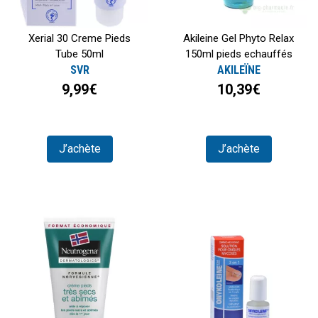
Xerial 30 Creme Pieds
Akileine Gel Phyto Relax
Tube 50ml
150ml pieds echauffés
SVR
AKILEÏNE
9,99€
10,39€
J’achète
J’achète