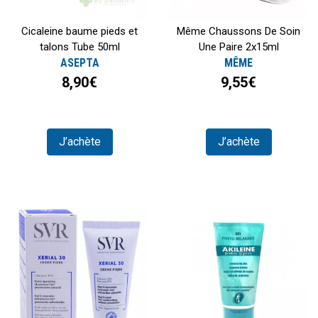
Cicaleine baume pieds et
Même Chaussons De Soin
talons Tube 50ml
Une Paire 2x15ml
ASEPTA
MÊME
8,90€
9,55€
J’achète
J’achète