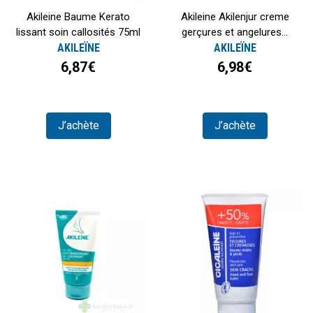
Akileine Baume Kerato
Akileine Akilenjur creme
lissant soin callosités 75ml
gerçures et angelures...
AKILEÏNE
AKILEÏNE
6,87€
6,98€
J’achète
J’achète