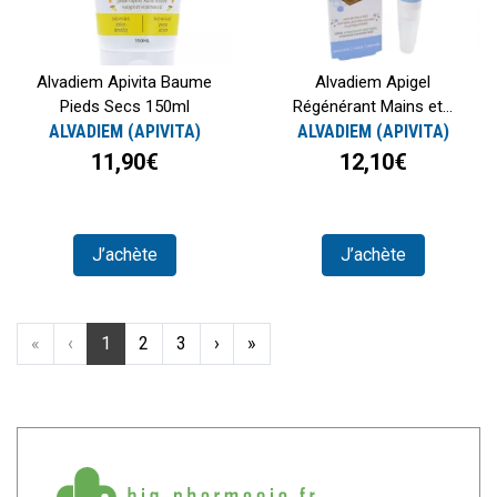
Alvadiem Apivita Baume
Alvadiem Apigel
Pieds Secs 150ml
Régénérant Mains et...
ALVADIEM (APIVITA)
ALVADIEM (APIVITA)
11,90€
12,10€
J’achète
J’achète
«
‹
1
2
3
›
»