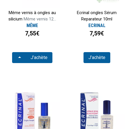
Même vernis à ongles au
Ecrinal ongles Sérum
silicium
Même vernis 12...
Reparateur 10ml
MÊME
ECRINAL
7,55€
7,59€
Choisir
J’achète
J’achète