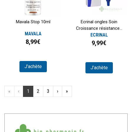
Mavala Stop 10ml
Ecrinal ongles Soin
Croissance résistance...
MAVALA
ECRINAL
8,99€
9,99€
J’achète
J’achète
«
‹
1
2
3
›
»