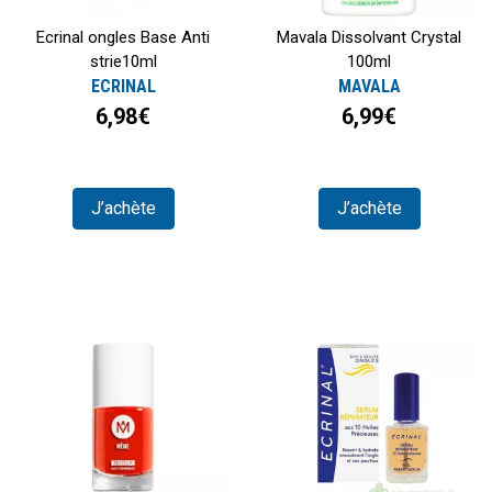
Ecrinal ongles Base Anti
Mavala Dissolvant Crystal
strie10ml
100ml
ECRINAL
MAVALA
6,98€
6,99€
J’achète
J’achète