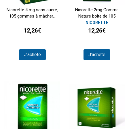
Nicorette 4 mg sans sucre,
Nicorette 2mg Gomme
105 gommes à mâcher...
Nature boite de 105
NICORETTE
12,26€
12,26€
J’achète
J’achète