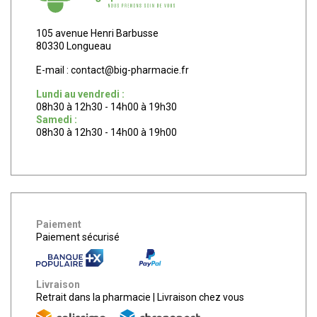
105 avenue Henri Barbusse
80330 Longueau
E-mail :
contact
@
big-pharmacie.fr
Lundi au vendredi :
08h30 à 12h30 - 14h00 à 19h30
Samedi :
08h30 à 12h30 - 14h00 à 19h00
Paiement
Paiement sécurisé
Livraison
Retrait dans la pharmacie
|
Livraison chez vous