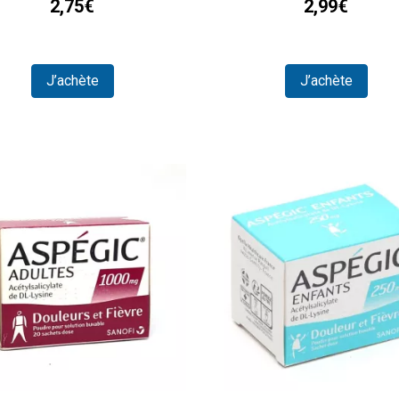
2,75€
2,99€
J’achète
J’achète