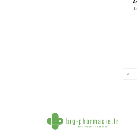
A
b
«