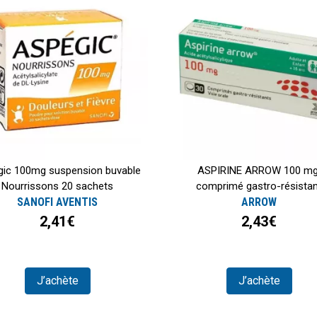
gic 100mg suspension buvable
ASPIRINE ARROW 100 mg
Nourrissons 20 sachets
comprimé gastro-résista
SANOFI AVENTIS
ARROW
2,41€
2,43€
J’achète
J’achète