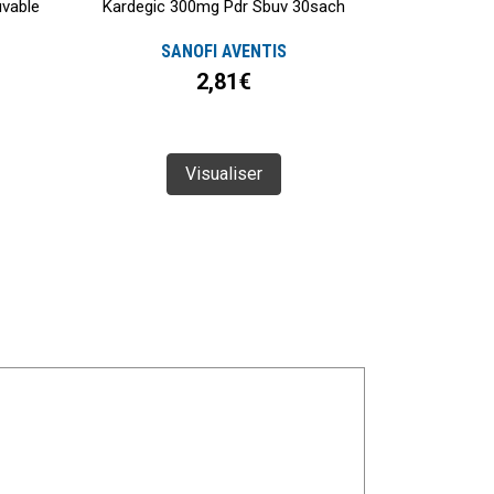
vable
Kardegic 300mg Pdr Sbuv 30sach
SANOFI AVENTIS
2,81€
Visualiser