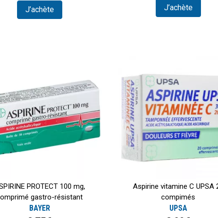
J’achète
J’achète
SPIRINE PROTECT 100 mg,
Aspirine vitamine C UPSA 
omprimé gastro-résistant
compimés
BAYER
UPSA