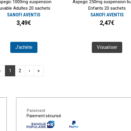
spegic 1000mg suspension
Aspegic 250mg suspension bu
uvable Adultes 20 sachets
Enfants 20 sachets
SANOFI AVENTIS
SANOFI AVENTIS
3,49€
2,47€
J’achète
Visualiser
‹
1
2
›
»
Paiement
Paiement sécurisé