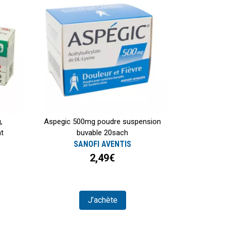
,
Aspegic 500mg poudre suspension
nt
buvable 20sach
SANOFI AVENTIS
2,49€
J’achète