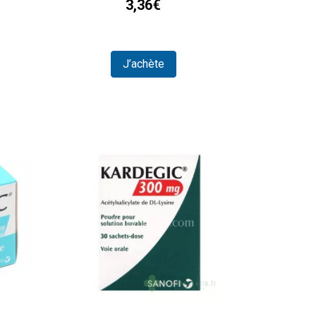
3,36€
J’achète