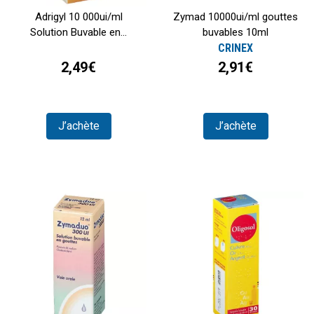
Adrigyl 10 000ui/ml
Zymad 10000ui/ml gouttes
Solution Buvable en...
buvables 10ml
CRINEX
2,49€
2,91€
J’achète
J’achète