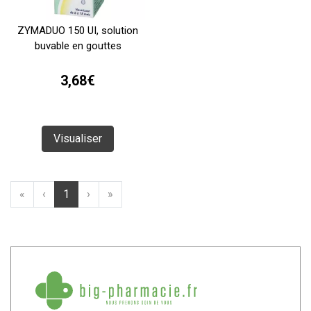
ZYMADUO 150 UI, solution
buvable en gouttes
3,68€
Visualiser
«
‹
1
›
»