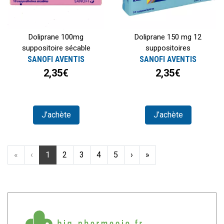
Doliprane 100mg
Doliprane 150 mg 12
suppositoire sécable
suppositoires
SANOFI AVENTIS
SANOFI AVENTIS
2,35€
2,35€
J’achète
J’achète
«
‹
1
2
3
4
5
›
»