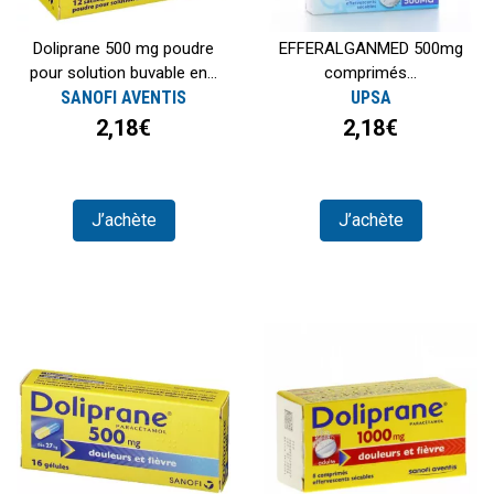
Doliprane 500 mg poudre
EFFERALGANMED 500mg
pour solution buvable en...
comprimés...
SANOFI AVENTIS
UPSA
2,18€
2,18€
J’achète
J’achète