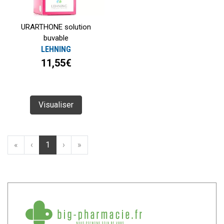
URARTHONE solution
buvable
LEHNING
11,55€
Visualiser
«
‹
1
›
»