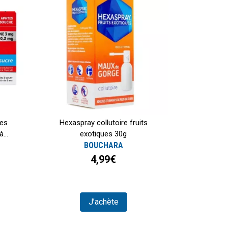
les
Hexaspray collutoire fruits
...
exotiques 30g
BOUCHARA
4,99€
J’achète