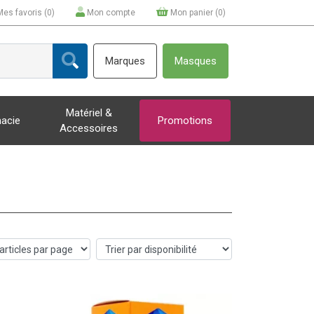
Mes favoris (
0
)
Mon compte
Mon panier (
0
)
Marques
Masques
Matériel &
acie
Promotions
Accessoires