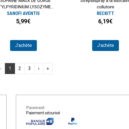
YSOPAÏNE MAUX DE GORGE
Strepsilspray à la lidocaïn
TYLPYRIDINIUM LYSOZYME...
collutoire
SANOFI AVENTIS
RECKITT
5,99€
6,19€
J’achète
J’achète
‹
1
2
3
›
»
Paiement
Paiement sécurisé