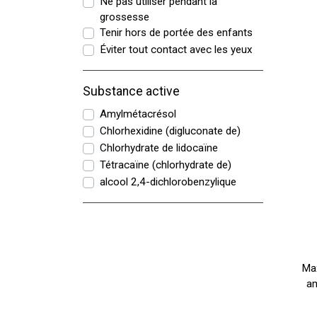
Ne pas utiliser pendant la
grossesse
Tenir hors de portée des enfants
Éviter tout contact avec les yeux
Substance active
Amylmétacrésol
Chlorhexidine (digluconate de)
Chlorhydrate de lidocaïne
Tétracaïne (chlorhydrate de)
alcool 2,4-dichlorobenzylique
Ma
am