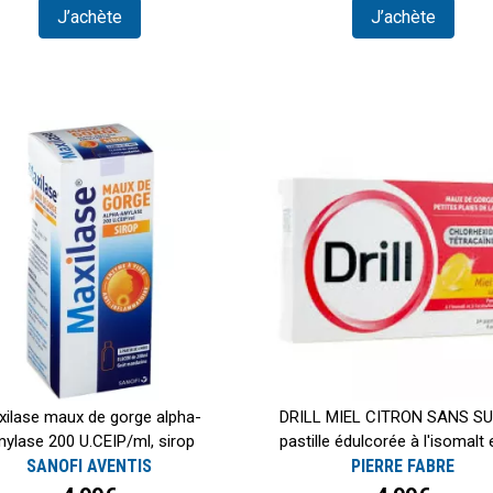
J’achète
J’achète
xilase maux de gorge alpha-
DRILL MIEL CITRON SANS SU
ylase 200 U.CEIP/ml, sirop
pastille édulcorée à l'isomalt e
SANOFI AVENTIS
PIERRE FABRE