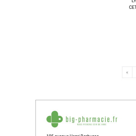
L
CE
«