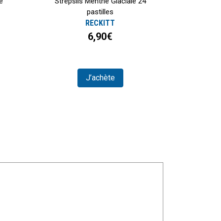
e
Strepsils Menthe Glaciale 24
pastilles
RECKITT
6,90€
J’achète