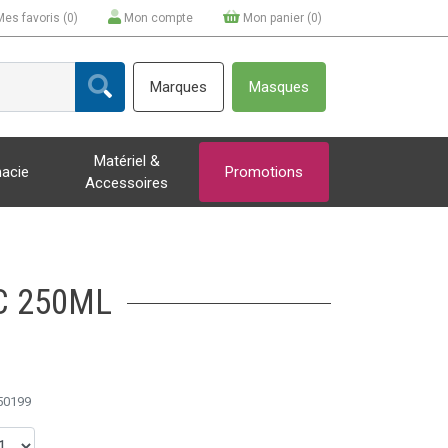
Mes favoris (
0
)
Mon compte
Mon panier (
0
)
Marques
Masques
Matériel &
acie
Promotions
Accessoires
C 250ML
50199