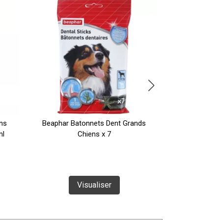
ns
Beaphar Batonnets Dent Grands
Beaphar Artic
ml
Chiens x 7
et Glucosa
Visualiser
Vi