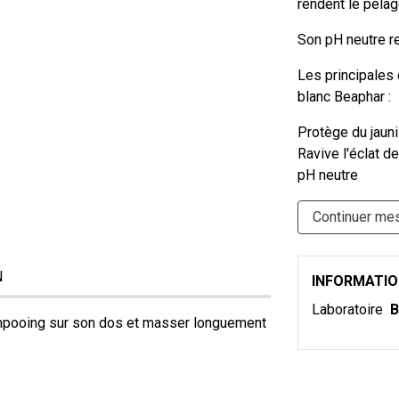
rendent le pelag
Son pH neutre r
Les principales
blanc Beaphar :
Protège du jau
Ravive l'éclat d
pH neutre
Continuer me
N
INFORMATI
Laboratoire
B
shampooing sur son dos et masser longuement