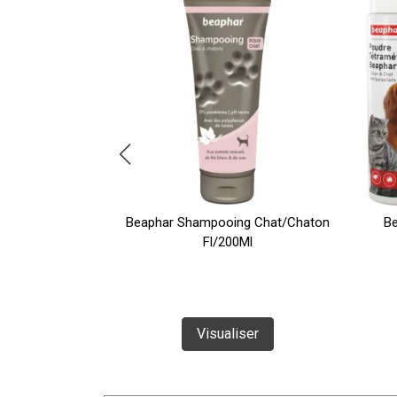
Spray 75ml
Beaphar Shampooing Chat/Chaton
Be
Fl/200Ml
ser
Visualiser