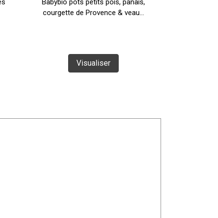
es
Babybio pots petits pois, panais,
Babybio lég
courgette de Provence & veau...
bolognaise
Visualiser
Vi