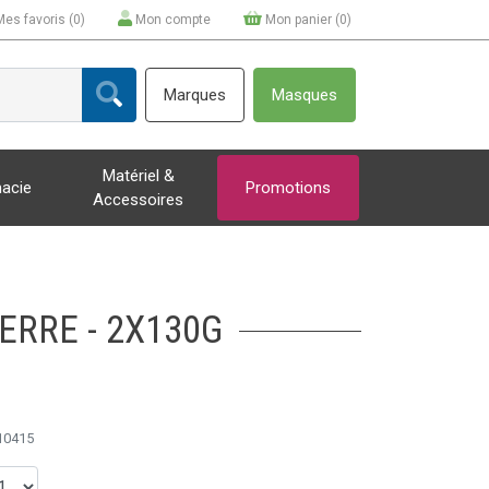
Mes favoris (
0
)
Mon compte
Mon panier (
0
)
Marques
Masques
Matériel &
acie
Promotions
Accessoires
ERRE - 2X130G
10415