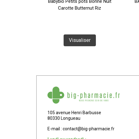
eu de boeuf
Babybio Petits pots Bonne Nuit
B
e dès 12 mois
Carotte Butternut Riz
g
Visualiser
ser
105 avenue Henri Barbusse
80330 Longueau
E-mail :
contact
@
big-pharmacie.fr