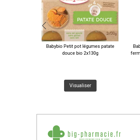
s Bonne Nuit
Babybio Petit pot légumes patate
Bab
rnut Riz
douce bio 2x130g
ferm
ser
Visualiser