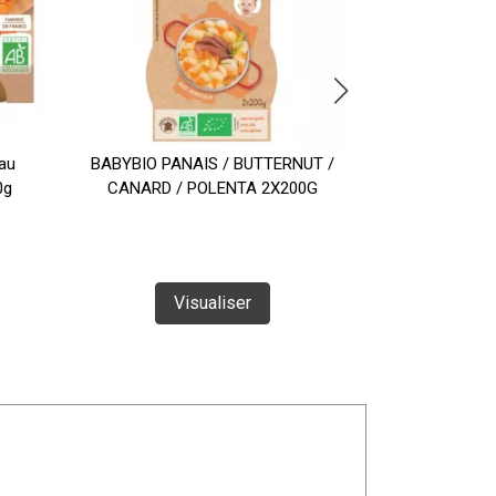
au
BABYBIO PANAIS / BUTTERNUT /
Babybio Petit
0g
CANARD / POLENTA 2X200G
Légumes e
Visualiser
Vi