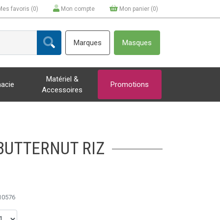
Mes favoris (
0
)
Mon compte
Mon panier (
0
)
Marques
Masques
Matériel &
acie
Promotions
Accessoires
BUTTERNUT RIZ
10576