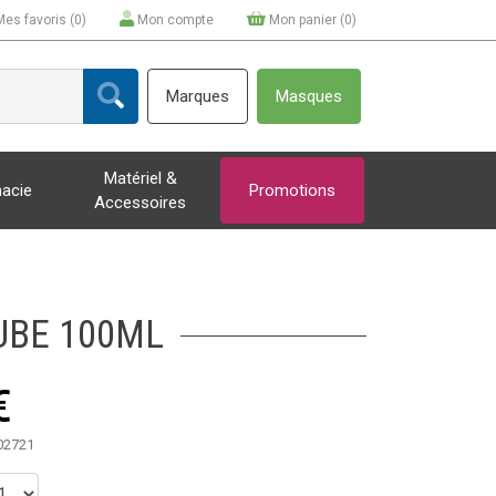
Mes favoris (
0
)
Mon compte
Mon panier (
0
)
Marques
Masques
Matériel &
acie
Promotions
Accessoires
UBE 100ML
€
02721