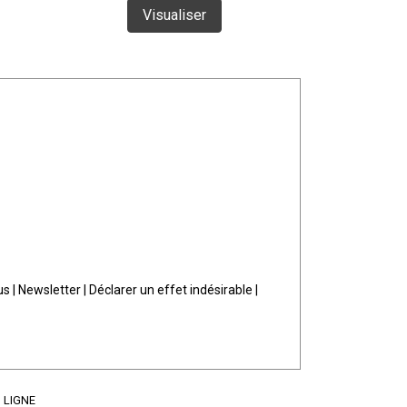
Visualiser
Vi
us
|
Newsletter
|
Déclarer un effet indésirable
|
 LIGNE