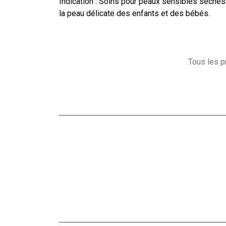
Indication : Soins pour peaux sensibles sèches
la peau délicate des enfants et des bébés.
Tous les pr