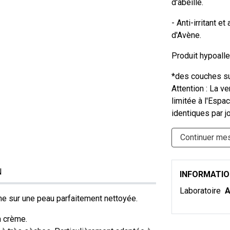
d'abeille.
- Anti-irritant e
d'Avène.
Produit hypoall
*des couches su
Attention : La v
limitée à l'Esp
identiques par jo
Continuer me
N
INFORMATI
Laboratoire
A
me sur une peau parfaitement nettoyée.
a crème.