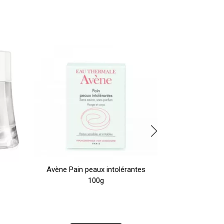
Avène Pain peaux intolérantes
Couvrance F
100g