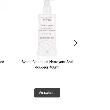
med
Avene Clean Lait Nettoyant Anti
Avène Clean
Rougeur 400ml
Flacon
Visualiser
J