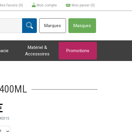
Mes favoris (
0
)
Mon compte
Mon panier (
0
)
Marques
Masques
Matériel &
acie
Promotions
Accessoires
 400ML
€
90315