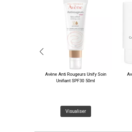
ctiv B3 yeux
Avène Anti Rougeurs Unify Soin
Av
Unifiant SPF30 50ml
ser
Visualiser