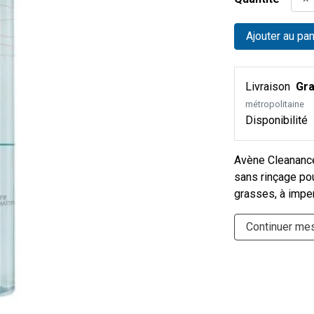
Ajouter au pan
Livraison
Gra
métropolitaine
Disponibilité
Avène Cleanance
sans rinçage pou
grasses, à impe
Continuer me