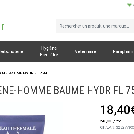
Hygiène
erboristerie
Vétérinaire
Parapharm
Bien-être
ME BAUME HYDR FL 75ML
ENE-HOMME BAUME HYDR FL 7
18,40
245
,
33
€
/
litre
CIP/EAN:
32827790