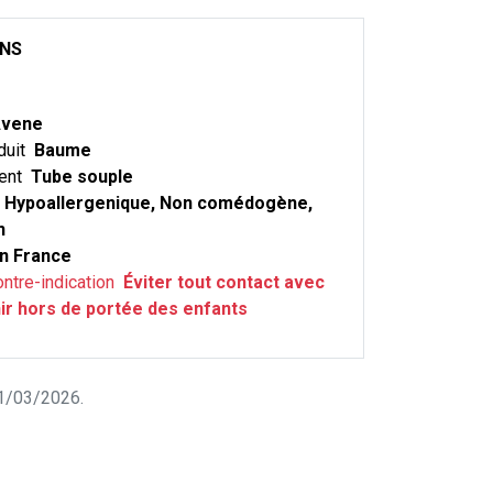
ONS
vene
duit
Baume
ent
Tube souple
Hypoallergenique, Non comédogène,
n
n France
ontre-indication
Éviter tout contact avec
nir hors de portée des enfants
 31/03/2026.