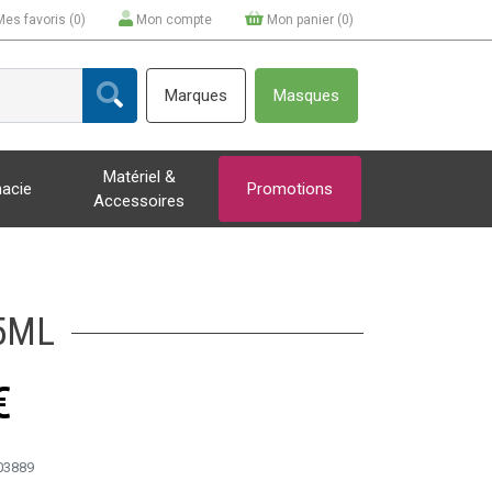
Mes favoris (
0
)
Mon compte
Mon panier (
0
)
Marques
Masques
Matériel &
acie
Promotions
Accessoires
5ML
€
03889