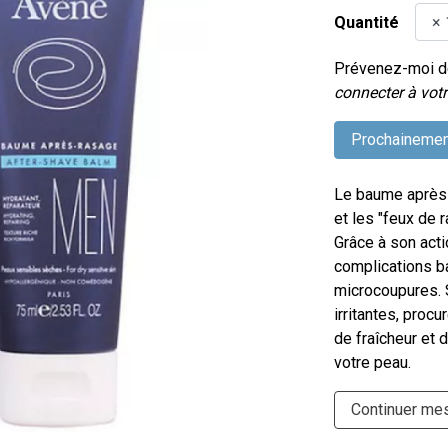
Quantité
Prévenez-moi dè
connecter à votr
Prochainemen
Le baume après-
et les "feux de 
Grâce à son actio
complications b
microcoupures. S
irritantes, proc
de fraîcheur et d
votre peau.
Continuer me