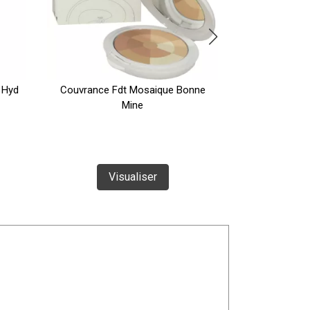
 Hyd
Couvrance Fdt Mosaique Bonne
Avene-solai
Mine
Vi
Visualiser