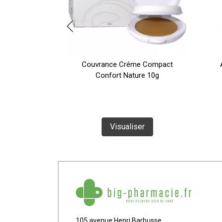
 Creme Tube
Couvrance Créme Compact
Confort Nature 10g
te
Visualiser
105 avenue Henri Barbusse