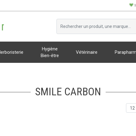
Hygiène
erboristerie
Vétérinaire
Parapharm
Bien-être
SMILE CARBON