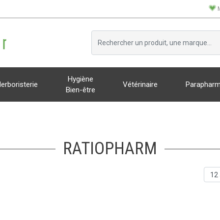
Hygiène
erboristerie
Vétérinaire
Parapharm
Bien-être
RATIOPHARM