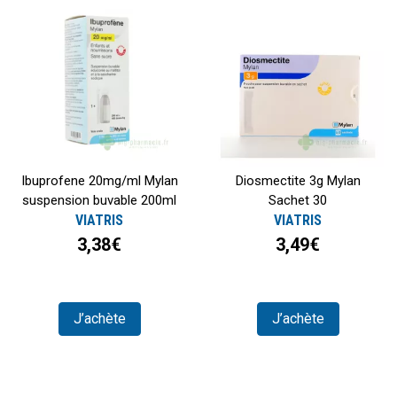
Ibuprofene 20mg/ml Mylan
Diosmectite 3g Mylan
suspension buvable 200ml
Sachet 30
VIATRIS
VIATRIS
3,38€
3,49€
J’achète
J’achète