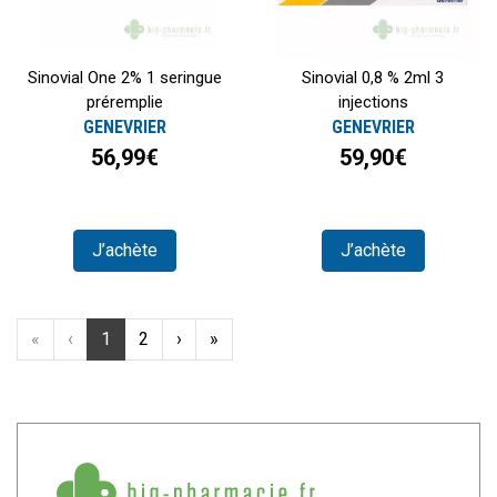
Sinovial One 2% 1 seringue
Sinovial 0,8 % 2ml 3
préremplie
injections
GENEVRIER
GENEVRIER
56,99€
59,90€
J’achète
J’achète
«
‹
1
2
›
»