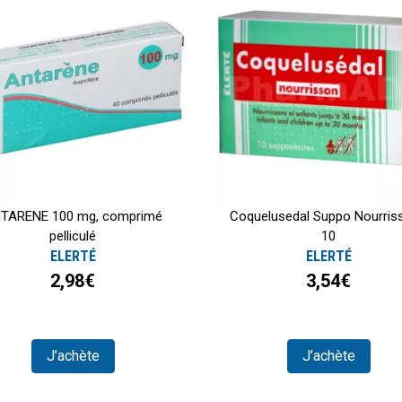
TARENE 100 mg, comprimé
Coquelusedal Suppo Nourris
pelliculé
10
ELERTÉ
ELERTÉ
2,98€
3,54€
J’achète
J’achète