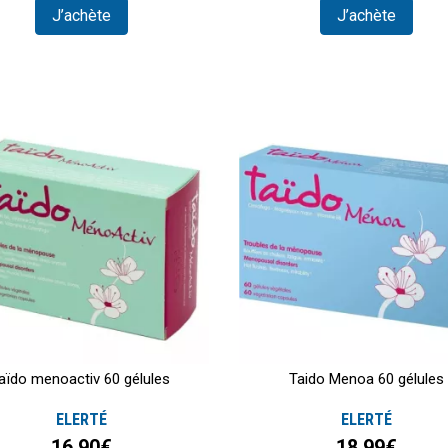
J’achète
J’achète
aïdo menoactiv 60 gélules
Taido Menoa 60 gélules
ELERTÉ
ELERTÉ
16,90€
18,99€