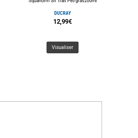
Squanorm Sh Trait Pel/gras200ml
DUCRAY
12,99€
Visualiser