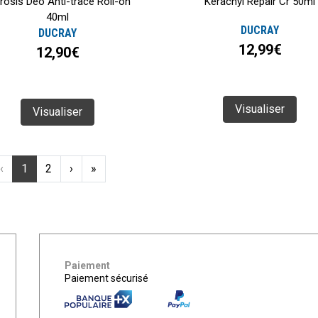
rosis Deo Anti-trace Roll-on
Keracnyl Repair Cr 50ml
40ml
DUCRAY
DUCRAY
12,99€
12,90€
Visualiser
Visualiser
‹
1
2
›
»
Paiement
Paiement sécurisé