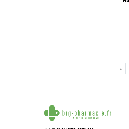
Hid
«