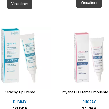
Visualiser
Visualiser
Keracnyl Pp Creme
Ictyane HD Créme Emolliente
DUCRAY
DUCRAY
10,99€
11,96€