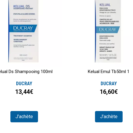
elual Ds Shampooing 100ml
Kelual Emul Tb50ml 1
DUCRAY
DUCRAY
13,44€
16,60€
J’achète
J’achète