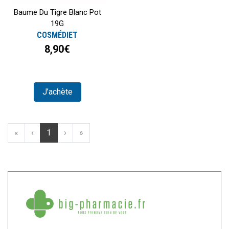
Baume Du Tigre Blanc Pot
19G
COSMÉDIET
8,90€
J’achète
«
‹
1
›
»