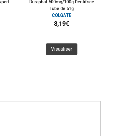
xpert
Duraphat 500mg/100g Dentifrice
Tube de 51g
COLGATE
8,19€
Visualiser