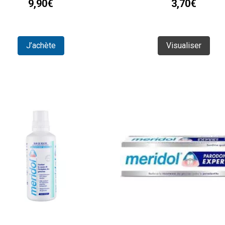
9,90€
3,70€
J’achète
Visualiser