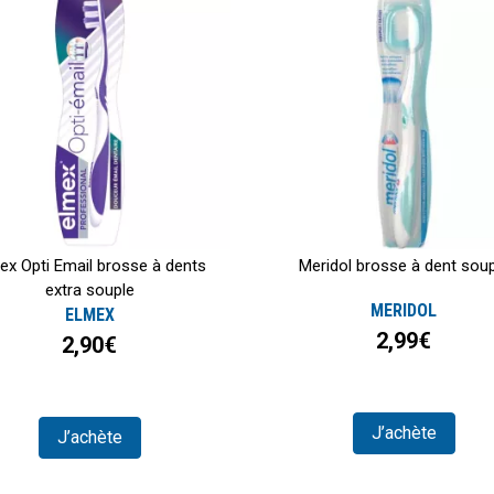
ex Opti Email brosse à dents
Meridol brosse à dent sou
extra souple
MERIDOL
ELMEX
2,99€
2,90€
J’achète
J’achète