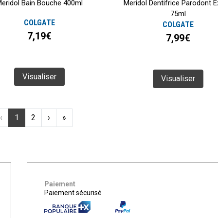
eridol Bain Bouche 400ml
Meridol Dentifrice Parodont E
75ml
COLGATE
COLGATE
7,19€
7,99€
Visualiser
Visualiser
‹
1
2
›
»
Paiement
Paiement sécurisé