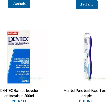
J’achète
J’achète
DENTEX Bain de bouche
Meridol Parodont Expert ex
antiseptique 300ml
souple
COLGATE
COLGATE