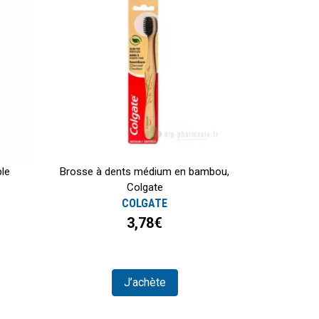
ple
Brosse à dents médium en bambou,
Colgate
COLGATE
3,78€
J’achète