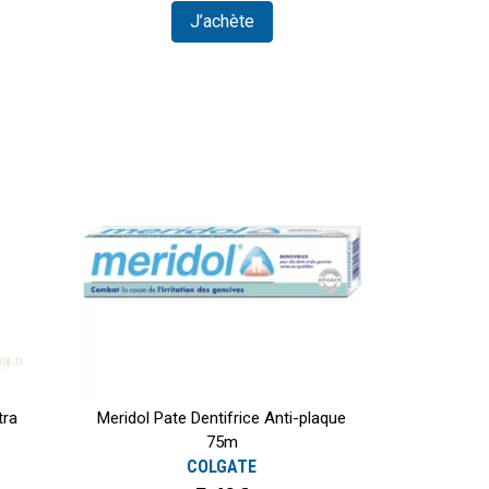
J’achète
tra
Meridol Pate Dentifrice Anti-plaque
75m
COLGATE