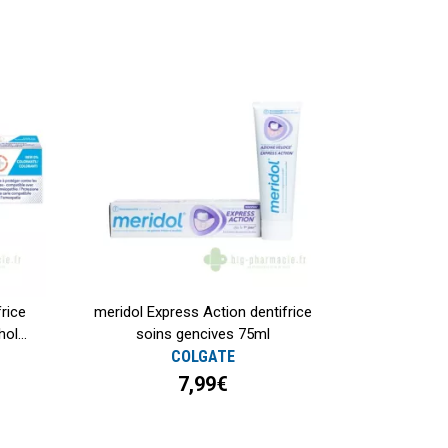
rice
meridol Express Action dentifrice
ol...
soins gencives 75ml
COLGATE
7,99€