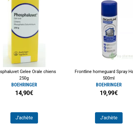
sphaluvet Gelee Orale chiens
Frontline homeguard Spray Ha
250g
500ml
BOEHRINGER
BOEHRINGER
14,90€
19,99€
J’achète
J’achète