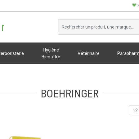
Hygiène
erboristerie
Vétérinaire
Parapharm
Bien-être
BOEHRINGER