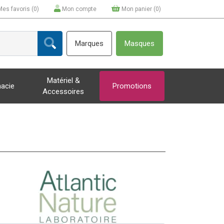
Mes favoris (
0
)
Mon compte
Mon panier (
0
)
Marques
Masques
Matériel &
acie
Promotions
Accessoires