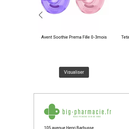
rentissage
Avent Soothie Prema Fille 0-3mois
Teti
260ml
Visualiser
ser
105 avenue Henri Barbusse