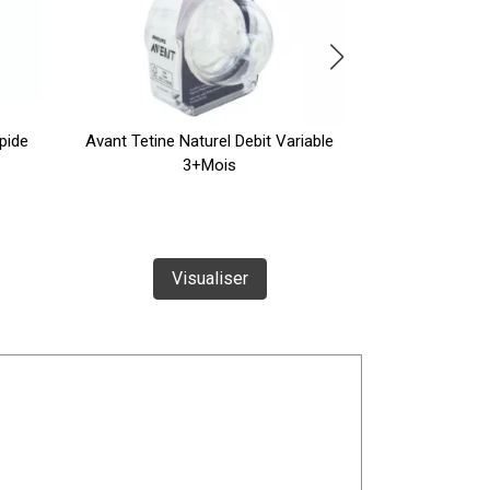
pide
Avant Tetine Naturel Debit Variable
Avent Tetine
3+Mois
3+mo
Visualiser
Vi