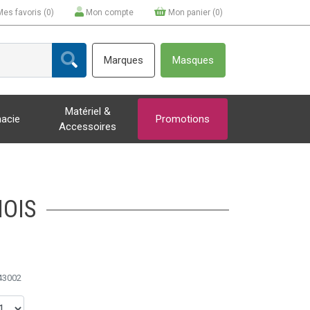
Mes favoris (
0
)
Mon compte
Mon panier (
0
)
Marques
Masques
Matériel &
acie
Promotions
Accessoires
MOIS
43002