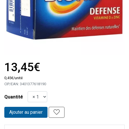
13,45€
0
,
45
€
/unité
CIP/EAN:
3401377618190
Quantité
Ajouter au panier