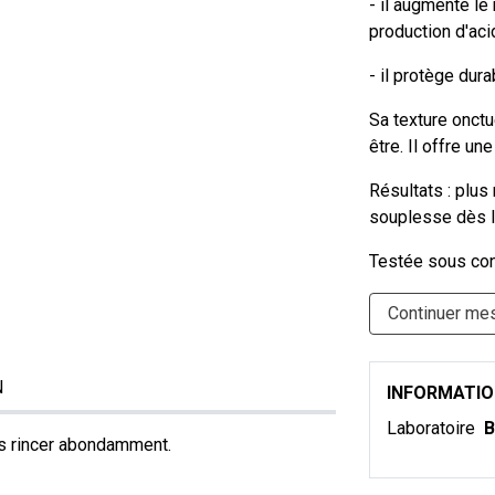
- il augmente le
production d'aci
- il protège dur
Sa texture onct
être. Il offre un
Résultats : plus
souplesse dès l
Testée sous con
Continuer me
N
INFORMATI
Laboratoire
B
is rincer abondamment.