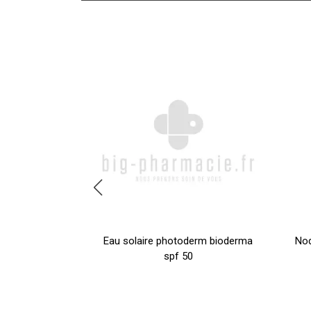
m Eau Solaire
Eau solaire photoderm bioderma
Nod
00ml
spf 50