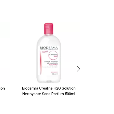
ion
Bioderma Crealine H2O Solution
Bioderma Cre
Nettoyante Sans Parfum 500ml