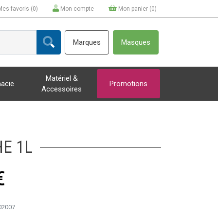
Mes favoris (
0
)
Mon compte
Mon panier (
0
)
Marques
Masques
Matériel &
acie
Promotions
Accessoires
E 1L
€
02007