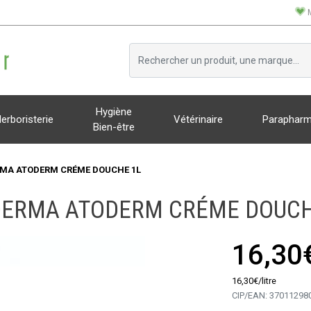
Hygiène
erboristerie
Vétérinaire
Parapharm
Bien-être
MA ATODERM CRÉME DOUCHE 1L
DERMA ATODERM CRÉME DOUCH
16,30
16
,
30
€
/
litre
CIP/EAN:
37011298