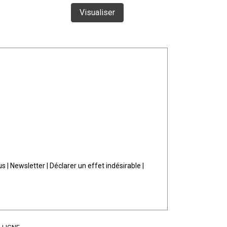
Visualiser
Vi
us
|
Newsletter
|
Déclarer un effet indésirable
|