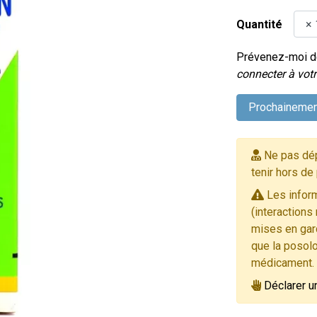
Quantité
Prévenez-moi dè
connecter à votr
Prochainemen
Ne pas dép
tenir hors de
Les inform
(interactions
mises en gard
que la posolo
médicament.
Déclarer u