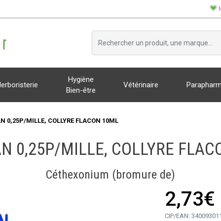
Hygiène
erboristerie
Vétérinaire
Parapharm
Bien-être
N 0,25P/MILLE, COLLYRE FLACON 10ML
AN 0,25P/MILLE, COLLYRE FLAC
Céthexonium (bromure de)
2,73€
CIP/EAN:
34009301