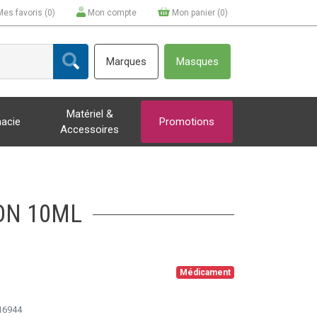
Mes favoris (
0
)
Mon compte
Mon panier (
0
)
Marques
Masques
Matériel &
acie
Promotions
Accessoires
ON 10ML
Médicament
16944