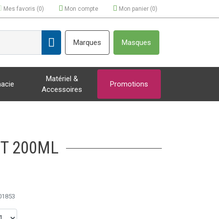
Mes favoris (
0
)
Mon compte
Mon panier (
0
)
Marques
Masques
Matériel &
acie
Promotions
Accessoires
T 200ML
01853