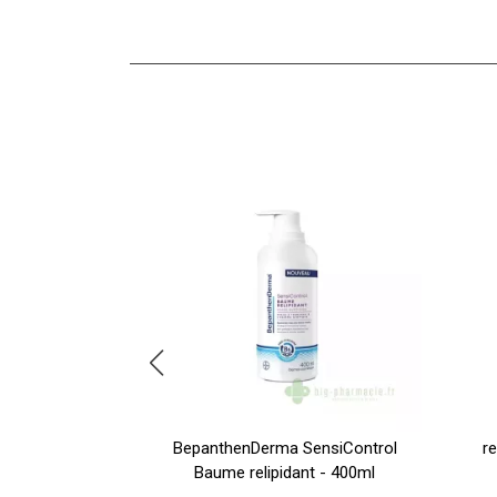
 Cpr Eff Bt30
BepanthenDerma SensiControl
r
Baume relipidant - 400ml