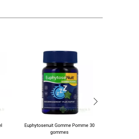
l
Euphytosenuit Gomme Pomme 30
Berocca Ene
gommes
efferve