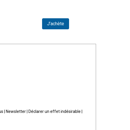
J’achète
J
us
|
Newsletter
|
Déclarer un effet indésirable
|