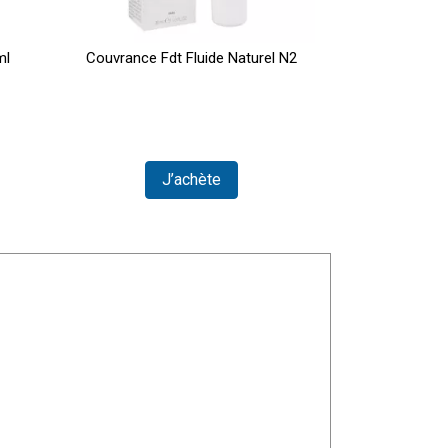
ml
Couvrance Fdt Fluide Naturel N2
Avene Lait D
J’achète
Vi