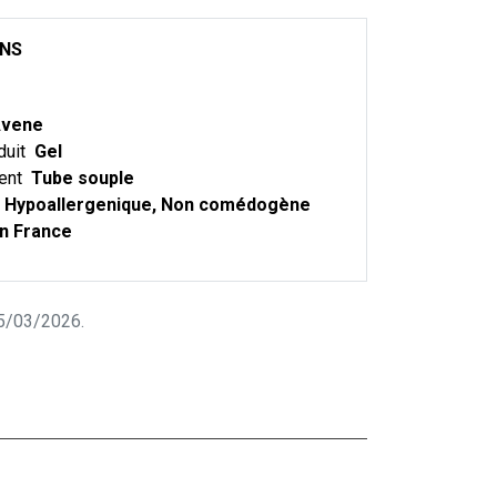
ONS
vene
duit
Gel
ent
Tube souple
Hypoallergenique, Non comédogène
n France
 05/03/2026.