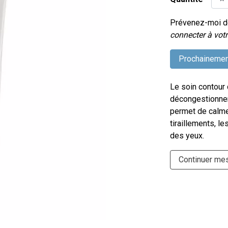
Prévenez-moi dè
connecter à votr
Prochainemen
Le soin contour
décongestionner 
permet de calm
tiraillements, le
des yeux.
Continuer me