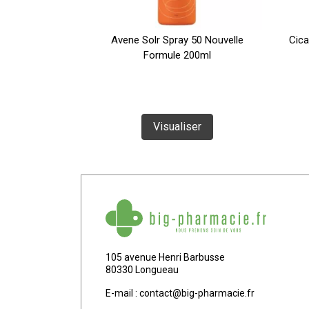
ide Miel N4
Avene Solr Spray 50 Nouvelle
Cica
Formule 200ml
te
Visualiser
105 avenue Henri Barbusse
80330 Longueau
E-mail :
contact
@
big-pharmacie.fr