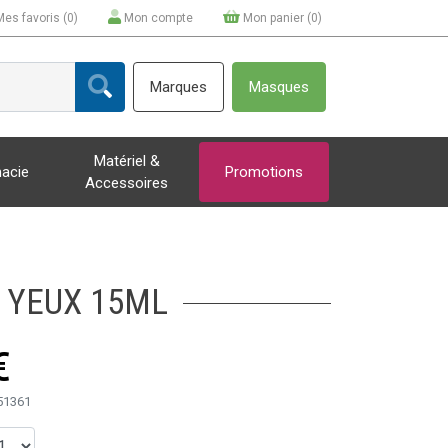
Mes favoris (
0
)
Mon compte
Mon panier (
0
)
Marques
Masques
Matériel &
acie
Promotions
Accessoires
 YEUX 15ML
€
51361