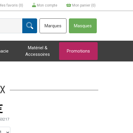
Mes favoris (
0
)
Mon compte
Mon panier (
0
)
Marques
Masques
Matériel &
acie
Promotions
Accessoires
UX
€
53217