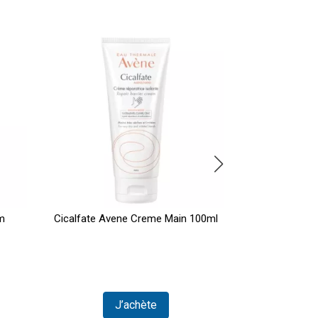
m
Cicalfate Avene Creme Main 100ml
Avene Cleana
J’achète
J