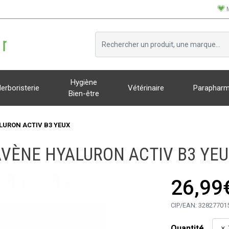
Hygiène
erboristerie
Vétérinaire
Parapharm
Bien-être
LURON ACTIV B3 YEUX
VÈNE HYALURON ACTIV B3 YE
26,99
CIP/EAN:
32827701
Quantité