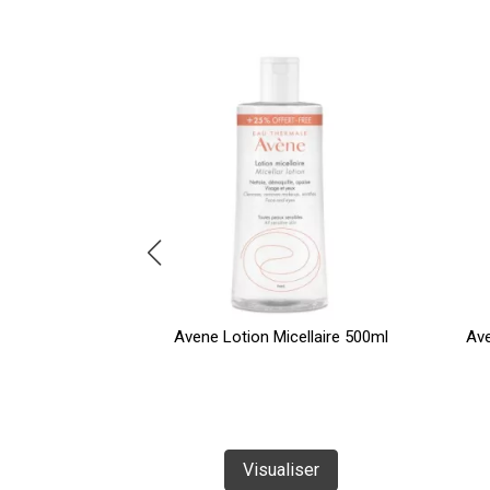
ition Gel Nett
Avene Lotion Micellaire 500ml
Ave
Visualiser
te