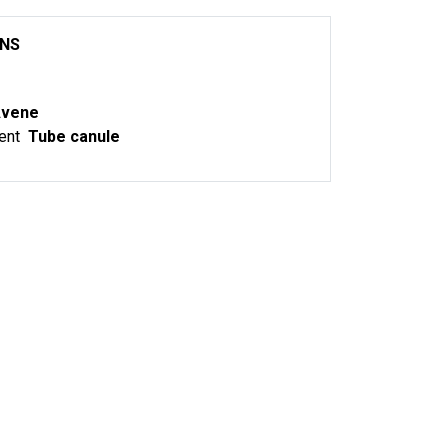
ONS
vene
ent
Tube canule