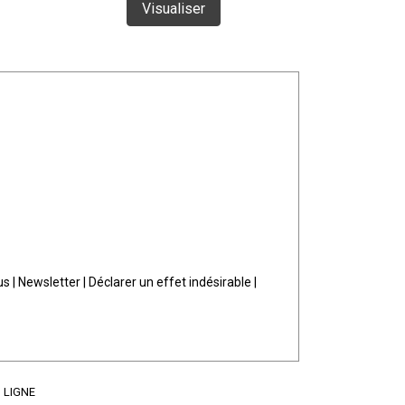
Visualiser
J
us
|
Newsletter
|
Déclarer un effet indésirable
|
 LIGNE