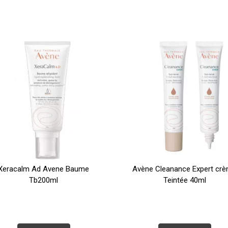
Xeracalm Ad Avene Baume
Avène Cleanance Expert cr
Tb200ml
Teintée 40ml