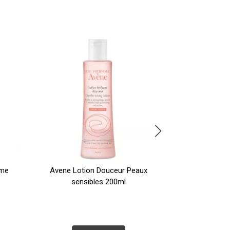
ème
Avene Lotion Douceur Peaux
Avène Cicalf
sensibles 200ml
Re