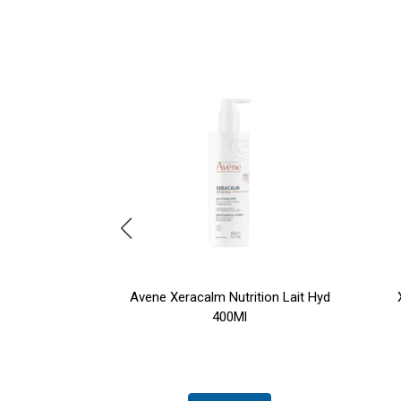
Huile Lavante
Avene Xeracalm Nutrition Lait Hyd
400 ml
400Ml