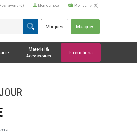
Mes favoris (
0
)
Mon compte
Mon panier (
0
)
Marques
Masques
Matériel &
acie
Promotions
Accessoires
 JOUR
€
53170