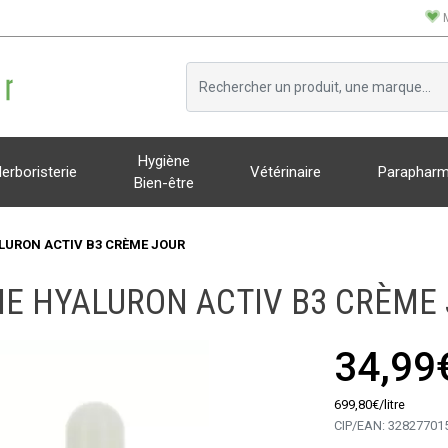
Hygiène
erboristerie
Vétérinaire
Parapharm
Bien-être
LURON ACTIV B3 CRÈME JOUR
E HYALURON ACTIV B3 CRÈME
34,99
699
,
80
€
/
litre
CIP/EAN:
32827701