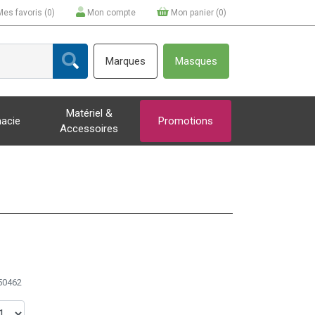
Mes favoris (
0
)
Mon compte
Mon panier (
0
)
Marques
Masques
Matériel &
acie
Promotions
Accessoires
50462