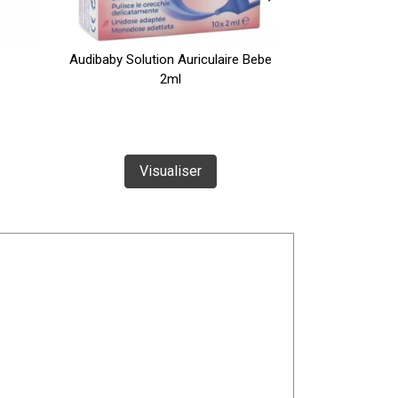
Audibaby Solution Auriculaire Bebe
Audis
2ml
Vi
Visualiser