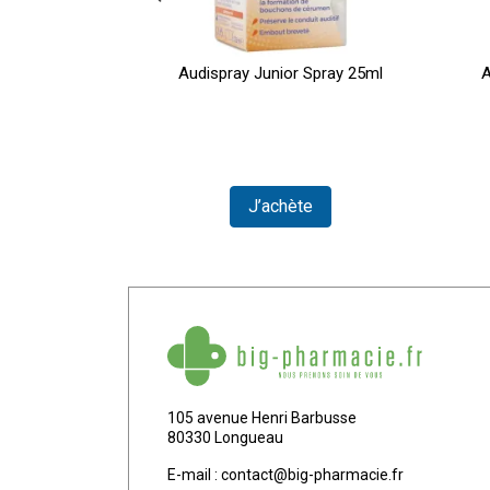
olo 7g
Audispray Junior Spray 25ml
A
ser
J’achète
105 avenue Henri Barbusse
80330 Longueau
E-mail :
contact
@
big-pharmacie.fr