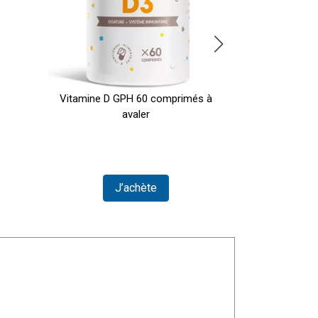
Vitamine D GPH 60 comprimés à
Millepertui
avaler
J’achète
Vi