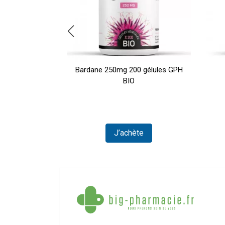
 ampoules
Bardane 250mg 200 gélules GPH
PH BIO
BIO
ser
J’achète