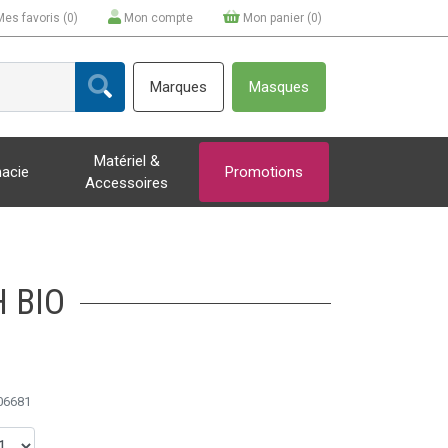
Mes favoris (
0
)
Mon compte
Mon panier (
0
)
Marques
Masques
Matériel &
acie
Promotions
Accessoires
 BIO
06681