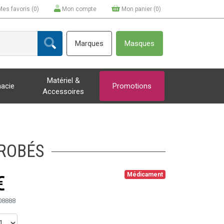
Mes favoris (
0
)
Mon compte
Mon panier (
0
)
Marques
Masques
Matériel &
acie
Promotions
Accessoires
ROBÉS
Médicament
€
08888