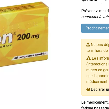
Prévenez-moi dè
connecter à votr
Prochainemen
Ne pas dép
tenir hors de
Les inform
(interactions
mises en gard
que la posolo
médicament.
Déclarer u
Le médicament A
fatigue passager