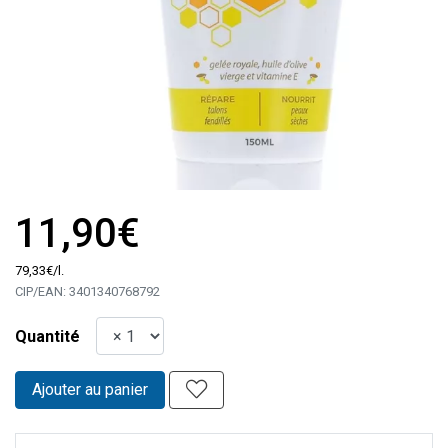
11,90€
79
,
33
€
/
l.
CIP/EAN:
3401340768792
Quantité
Ajouter au panier