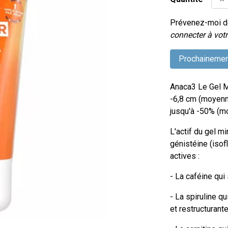
Prévenez-moi dè
connecter à votr
Prochainemen
Anaca3 Le Gel Mi
-6,8 cm (moyenne
jusqu'à -50% (mo
L'actif du gel mi
génistéine (iso
actives :
- La caféine qui
- La spiruline q
et restructurante