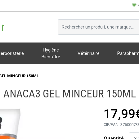
Hygiène
erboristerie
Vétérinaire
Parapharm
Bien-être
GEL MINCEUR 150ML
ANACA3 GEL MINCEUR 150ML
17,99
CIP/EAN:
37600073
Quantité