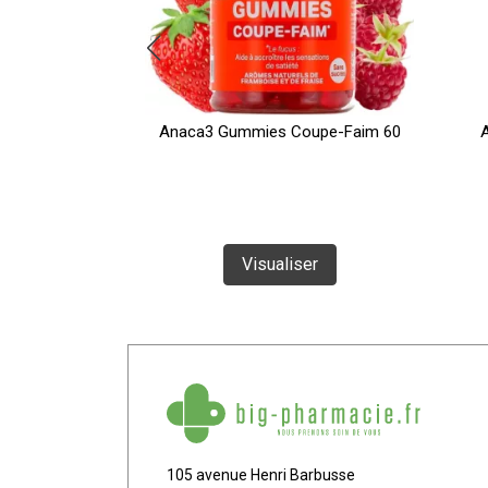
rte De Poids
Anaca3 Gummies Coupe-Faim 60
A
Visualiser
ser
105 avenue Henri Barbusse