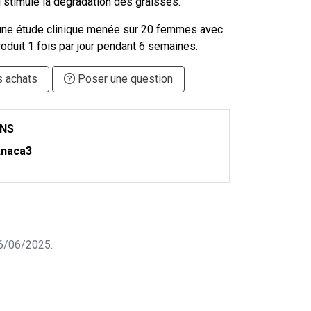
ui stimule la dégradation des graisses.
 une étude clinique menée sur 20 femmes avec
roduit 1 fois par jour pendant 6 semaines.
s achats
Poser une question
ONS
naca3
 16/06/2025.