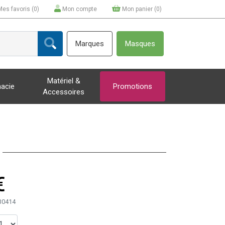
Mes favoris (
0
)
Mon compte
Mon panier (
0
)
Marques
Masques
Matériel &
acie
Promotions
Accessoires
€
30414