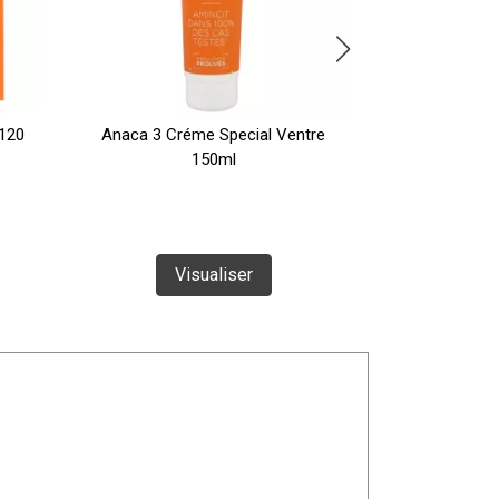
 120
Anaca 3 Créme Special Ventre
Anaca 3 Vent
150ml
Vi
Visualiser