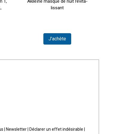
n 1,
Akileïne masque de nuit revita-
Akileine 
L
lissant
chau
J’achète
J
us
|
Newsletter
|
Déclarer un effet indésirable
|