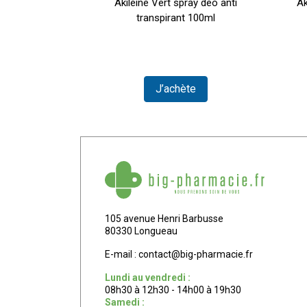
 transpirante
Akileine Vert spray deo anti
Ak
 ans
transpirant 100ml
ser
J’achète
105 avenue Henri Barbusse
80330 Longueau
E-mail :
contact
@
big-pharmacie.fr
Lundi au vendredi :
08h30 à 12h30 - 14h00 à 19h30
Samedi :