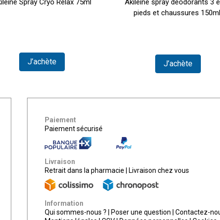
ileine Spray Cryo Relax 75ml
Akileine spray déodorants 3 e
pieds et chaussures 150m
J’achète
J’achète
Paiement
Paiement sécurisé
Livraison
Retrait dans la pharmacie
|
Livraison chez vous
Information
Qui sommes-nous ?
|
Poser une question
|
Contactez-no