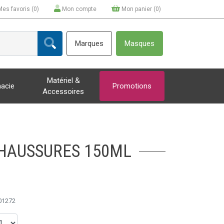
Mes favoris (
0
)
Mon compte
Mon panier (
0
)
Marques
Masques
Matériel &
acie
Promotions
Accessoires
CHAUSSURES 150ML
01272