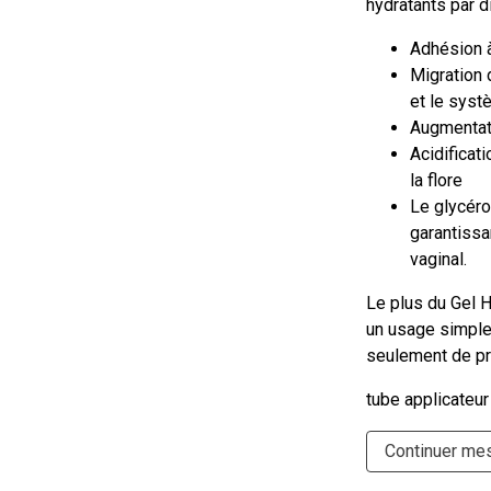
hydratants par di
Adhésion à
Migration 
et le syst
Augmentati
Acidificat
la flore
Le glycéro
garantissa
vaginal.
Le plus du Gel H
un usage simple
seulement de pro
tube applicateu
Continuer me