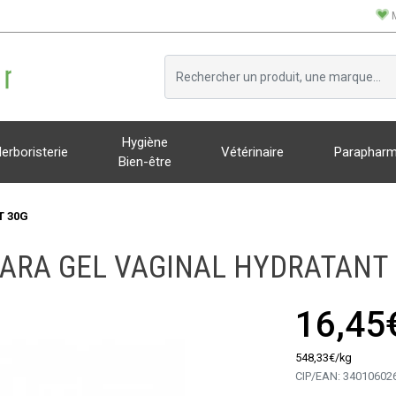
Hygiène
erboristerie
Vétérinaire
Parapharm
Bien-être
T 30G
ARA GEL VAGINAL HYDRATANT
16,45
548
,
33
€
/kg
CIP/EAN:
34010602