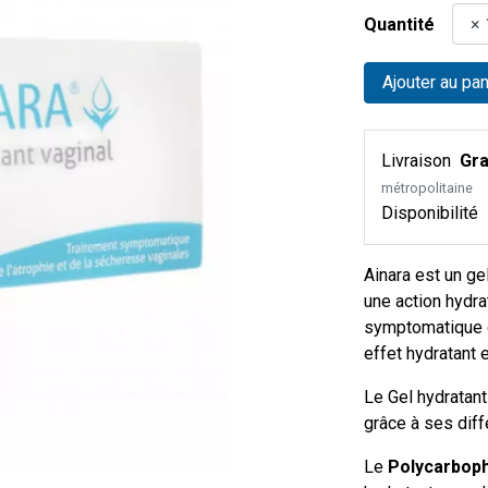
Quantité
Ajouter au pan
Livraison
Gra
métropolitaine
Disponibilité
Ainara est un ge
une action hydra
symptomatique d
effet hydratant e
Le Gel hydratant
grâce à ses diff
Le
Polycarboph