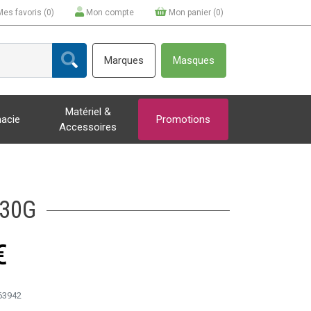
Mes favoris (
0
)
Mon compte
Mon panier (
0
)
Marques
Masques
Matériel &
acie
Promotions
Accessoires
 30G
€
63942